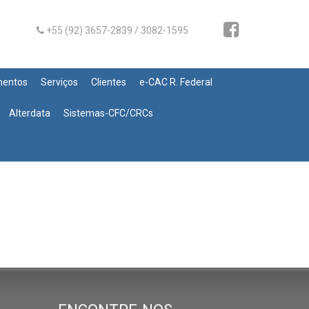
+55 (92) 3657-2839 / 3082-1595
mentos
Serviços
Clientes
e-CAC R. Federal
Alterdata
Sistemas-CFC/CRCs