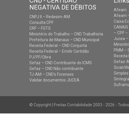
CND - CERTIDÃO
Links
NEGATIVA DE DÉBITOS
Afeam
Afeam –
CNPJ II – Redesim-AM
Caixa E
Consulta CPF
CANAIS
CRF – FGTS
– CPF – 
Ministério do Trabalho – CND Trabalhista
Jucea –
Prefeitura de Manaus – CND Municipal
Ministér
Receita Federal – CND Conjunta
PMM – 
Receita Federal – Emitir Certidão
Receita 
PJ/PF/Obra
Sefaz-
Sefaz – CND Contribuinte do ICMS
SicalcW
Sefaz – CND Não contribuinte
Simples
TJ-AM – CND's Forenses
Sintegr
Validar documentos JUCEA
Sufram
© Copyright | Freitas Contabilidade 2003 - 2026 - Todo