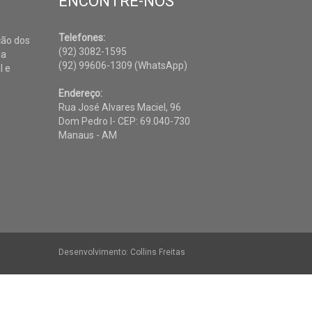
ENCONTRE-NOS
Telefones:
ção dos
(92) 3082-1595
da
(92) 99606-1309 (WhatsApp)
l e
Endereço:
Rua José Alvares Maciel, 96
Dom Pedro I- CEP: 69.040-730
Manaus - AM
Desenvolvimento: Collins Freitas