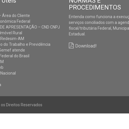
 Úteis
NORMAS E
PROCEDIMENTOS
 Área do Cliente
Entenda como funciona a execu
conômica Federal
serviços conciliados com a agen
 DE APRESENTAÇÃO – CND CNPJ
fiscal/tributária Federal, Municipa
Imóvel Rural
Estadual.
 Redesim-AM
io do Trabalho e Previdência
Download!
Semef atende
Federal do Brasil
AM
eb
 Nacional
a
a
s os Direitos Reservados