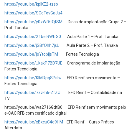
https://youtu.be/kpIKE2-tzso
https://youtu.be/SCoTovGaJu4
https://youtu.be/y0zWf5tQtSM
Dicas de implantação Grupo 2 –
Prof. Tanaka
https://youtu.be/X1beIRWfrS0
Aula Parte 1 – Prof. Tanaka
https://youtu.be/jSBfOhh7jsU
Aula Parte 2 – Prof. Tanaka
https://youtu.be/joYtobijsTM
Fortes Tecnologia
https://youtu.be/_kakP7BD7UE
Cronograma de implantação –
Fortes Tecnologia
https://youtu.be/KlMRpqSPslw
EFD Reinf sem movimento –
Fortes Tecnologia
https://youtu.be/7zz-h6-ZfZU
EFD Reinf – Contabilidade na
TV
https://youtu.be/wa2716GdtB0 EFD Reinf sem movimento pelo
e-CAC RFB com certificado digital
https://youtu.be/xBxcuC4d9HM
EFD Reinf – Curso Prático –
Alterdata