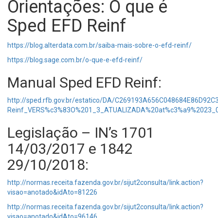
Orientações: O que é
Sped EFD Reinf
https://blog.alterdata.com.br/saiba-mais-sobre-o-efd-reinf/
https://blog.sage.com.br/o-que-e-efd-reinf/
Manual Sped EFD Reinf:
http://sped.rfb.gov.br/estatico/DA/C269193A656C048684E
Reinf_VERS%c3%83O%201_3_ATUALIZADA%20at%c3%a9%2023_0
Legislação – IN’s 1701
14/03/2017 e 1842
29/10/2018:
http://normas.receita.fazenda.gov.br/sijut2consulta/link.action?
visao=anotado&idAto=81226
http://normas.receita.fazenda.gov.br/sijut2consulta/link.action?
visao=anotado&idAto=96146