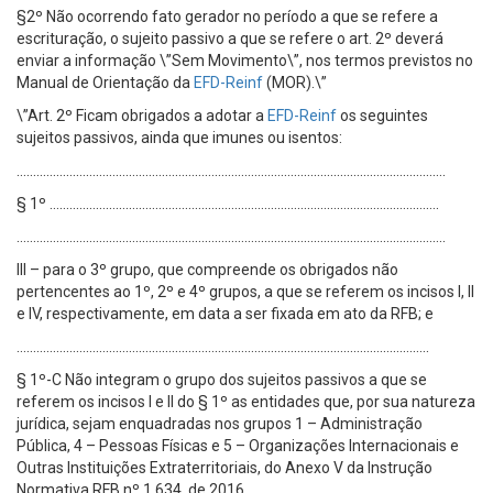
§2º Não ocorrendo fato gerador no período a que se refere a
escrituração, o sujeito passivo a que se refere o art. 2º deverá
enviar a informação \”Sem Movimento\”, nos termos previstos no
Manual de Orientação da
EFD-Reinf
(MOR).\”
\”Art. 2º Ficam obrigados a adotar a
EFD-Reinf
os seguintes
sujeitos passivos, ainda que imunes ou isentos:
………………………………………………………………………………………………………………….
§ 1º ……………………………………………………………………………………………………….
………………………………………………………………………………………………………………….
III – para o 3º grupo, que compreende os obrigados não
pertencentes ao 1º, 2º e 4º grupos, a que se referem os incisos I, II
e IV, respectivamente, em data a ser fixada em ato da RFB; e
……………………………………………………………………………………………………………..
§ 1º-C Não integram o grupo dos sujeitos passivos a que se
referem os incisos I e II do § 1º as entidades que, por sua natureza
jurídica, sejam enquadradas nos grupos 1 – Administração
Pública, 4 – Pessoas Físicas e 5 – Organizações Internacionais e
Outras Instituições Extraterritoriais, do Anexo V da Instrução
Normativa RFB nº 1.634, de 2016.