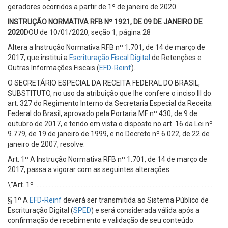
geradores ocorridos a partir de 1º de janeiro de 2020.
INSTRUÇÃO NORMATIVA RFB Nº 1921, DE 09 DE JANEIRO DE
2020
DOU de 10/01/2020, seção 1, página 28
Altera a Instrução Normativa RFB nº 1.701, de 14 de março de
2017, que institui a
Escrituração Fiscal Digital
de Retenções e
Outras Informações Fiscais (
EFD-Reinf
).
O SECRETÁRIO ESPECIAL DA RECEITA FEDERAL DO BRASIL,
SUBSTITUTO, no uso da atribuição que lhe confere o inciso III do
art. 327 do Regimento Interno da Secretaria Especial da Receita
Federal do Brasil, aprovado pela Portaria MF nº 430, de 9 de
outubro de 2017, e tendo em vista o disposto no art. 16 da Lei nº
9.779, de 19 de janeiro de 1999, e no Decreto nº 6.022, de 22 de
janeiro de 2007, resolve:
Art. 1º A Instrução Normativa RFB nº 1.701, de 14 de março de
2017, passa a vigorar com as seguintes alterações:
\”Art. 1º ……………………………………………………………………………………………………..
§ 1º A
EFD-Reinf
deverá ser transmitida ao Sistema Público de
Escrituração Digital (
SPED
) e será considerada válida após a
confirmação de recebimento e validação de seu conteúdo.