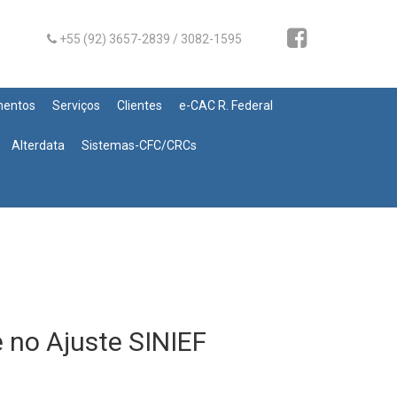
+55 (92) 3657-2839 / 3082-1595
mentos
Serviços
Clientes
e-CAC R. Federal
Alterdata
Sistemas-CFC/CRCs
 no Ajuste SINIEF