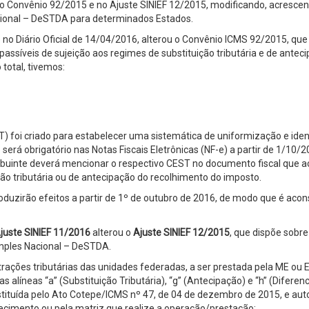
 Convênio 92/2015 e no Ajuste SINIEF 12/2015, modificando, acresce
cional – DeSTDA para determinados Estados.
no Diário Oficial de 14/04/2016, alterou o Convênio ICMS 92/2015, que 
passíveis de sujeição aos regimes de substituição tributária e de an
total, tivemos:
ST) foi criado para estabelecer uma sistemática de uniformização e ide
 será obrigatório nas Notas Fiscais Eletrônicas (NF-e) a partir de 1/1
ribuinte deverá mencionar o respectivo CEST no documento fiscal que a
ão tributária ou de antecipação do recolhimento do imposto.
oduzirão efeitos a partir de 1º de outubro de 2016, de modo que é aco
juste SINIEF 11/2016
alterou o
Ajuste SINIEF 12/2015
, que dispõe sobre
imples Nacional – DeSTDA.
ações tributárias das unidades federadas, a ser prestada pela ME ou 
líneas “a” (Substituição Tributária), “g” (Antecipação) e “h” (Diferencial
ituída pelo Ato Cotepe/ICMS nº 47, de 04 de dezembro de 2015, e auto
cimento ou pela matriz que realize a operação/prestação: