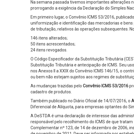
Na semana passada tivemos importantes alterações no
prorrogando a exigência da Declaração do Simples Na
Em primeiro lugar, o Convênio ICMS 53/2016, publicado 
uniformização e identificação das mercadorias e bens 
de tributação, relativos às operações subsequentes. No 
146 itens alterados;
50 itens acrescentados;
24 itens revogados.
O Código Especificador da Substituição Tributária (CE
Substituição Tributária e antecipação de ICMS. Seu uso
nos Anexos II a XXIX do Convênio ICMS 146/15, o cont
ou bem não estejam sujeitos aos regimes de substituiç
As mudanças trazidas pelo
Convênio ICMS 53/2016
pr
cadastro de produtos.
Também publicado no Diário Oficial de 14/07/2016, o
A
Diferencial de Alíquota, para empresas optantes do S
A DeSTDA é uma declaração de interesse das administr
responsável pelo recolhimento do ICMS de que tratam as a
Complementar nº 123, de 14 de dezembro de 2006, inst
de novembro de 2011. Deve ser informada por estabele