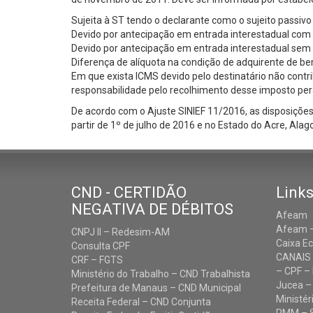
Sujeita à ST tendo o declarante como o sujeito passivo
Devido por antecipação em entrada interestadual com
Devido por antecipação em entrada interestadual sem 
Diferença de alíquota na condição de adquirente de be
Em que exista ICMS devido pelo destinatário não cont
responsabilidade pelo recolhimento desse imposto pera
De acordo com o Ajuste SINIEF 11/2016, as disposiçõe
partir de 1º de julho de 2016 e no Estado do Acre, Ala
CND - CERTIDÃO
Links
NEGATIVA DE DÉBITOS
Afeam
Afeam –
CNPJ II – Redesim-AM
Caixa E
Consulta CPF
CANAIS
CRF – FGTS
– CPF – 
Ministério do Trabalho – CND Trabalhista
Jucea –
Prefeitura de Manaus – CND Municipal
Ministér
Receita Federal – CND Conjunta