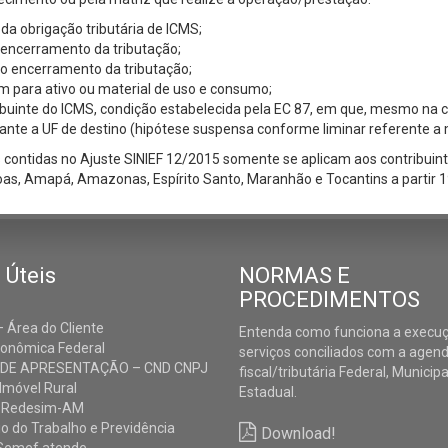
 da obrigação tributária de ICMS;
 encerramento da tributação;
o encerramento da tributação;
m para ativo ou material de uso e consumo;
ribuinte do ICMS, condição estabelecida pela EC 87, em que, mesmo na
nte a UF de destino (hipótese suspensa conforme liminar referente a m
s contidas no Ajuste SINIEF 12/2015 somente se aplicam aos contribuin
goas, Amapá, Amazonas, Espírito Santo, Maranhão e Tocantins a partir 1
 Úteis
NORMAS E
PROCEDIMENTOS
 Área do Cliente
Entenda como funciona a execu
conômica Federal
serviços conciliados com a agen
 DE APRESENTAÇÃO – CND CNPJ
fiscal/tributária Federal, Municipa
Imóvel Rural
Estadual.
 Redesim-AM
io do Trabalho e Previdência
Download!