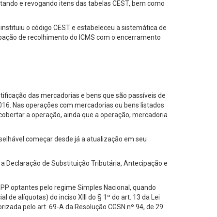
ntando e revogando itens das tabelas CEST, bem como
instituiu o código CEST e estabeleceu a sistemática de
tecipação de recolhimento do ICMS com o encerramento
ntificação das mercadorias e bens que são passíveis de
0/2016. Nas operações com mercadorias ou bens listados
cobertar a operação, ainda que a operação, mercadoria
nselhável começar desde já a atualização em seu
 a Declaração de Substituição Tributária, Antecipação e
EPP optantes pelo regime Simples Nacional, quando
 de alíquotas) do inciso XIII do § 1º do art. 13 da Lei
rizada pelo art. 69-A da Resolução CGSN nº 94, de 29