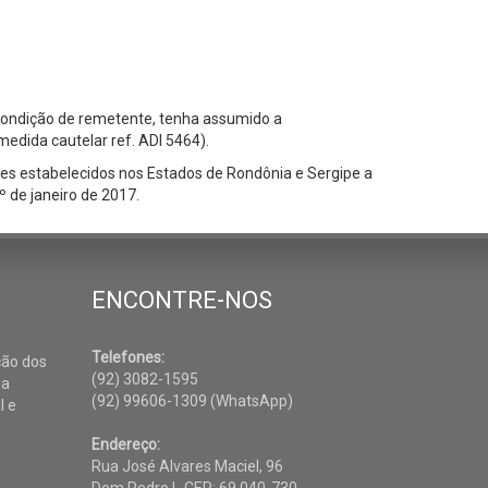
 condição de remetente, tenha assumido a
edida cautelar ref. ADI 5464).
tes estabelecidos nos Estados de Rondônia e Sergipe a
º de janeiro de 2017.
ENCONTRE-NOS
Telefones:
ção dos
(92) 3082-1595
da
(92) 99606-1309 (WhatsApp)
l e
Endereço:
Rua José Alvares Maciel, 96