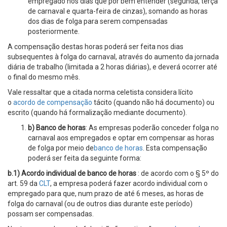
empregado nos dias que por bem entender (segunda, terça
de carnaval e quarta-feira de cinzas), somando as horas
dos dias de folga para serem compensadas
posteriormente.
A compensação destas horas poderá ser feita nos dias
subsequentes à folga do carnaval, através do aumento da jornada
diária de trabalho (limitada a 2 horas diárias), e deverá ocorrer até
o final do mesmo mês.
Vale ressaltar que a citada norma celetista considera lícito
o
acordo de compensação
tácito (quando não há documento) ou
escrito (quando há formalização mediante documento).
b) Banco de horas
: As empresas poderão conceder folga no
carnaval aos empregados e optar em compensar as horas
de folga por meio de
banco de horas
. Esta compensação
poderá ser feita da seguinte forma:
b.1) Acordo individual de banco de horas
: de acordo com o § 5º do
art. 59 da
CLT
, a empresa poderá fazer acordo individual com o
empregado para que, num prazo de até 6 meses, as horas de
folga do carnaval (ou de outros dias durante este período)
possam ser compensadas.