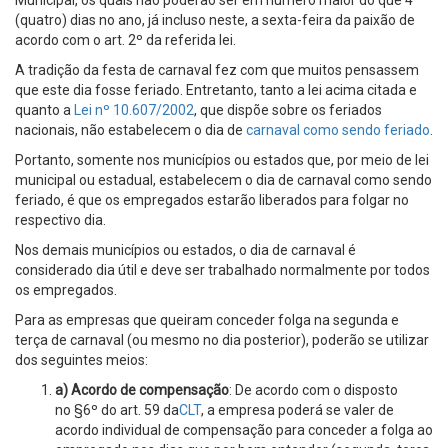
Municipal, os quais não poderão ser em número maior do que 4
(quatro) dias no ano, já incluso neste, a sexta-feira da paixão de
acordo com o art. 2º da referida lei.
A tradição da festa de carnaval fez com que muitos pensassem
que este dia fosse feriado. Entretanto, tanto a lei acima citada e
quanto a
Lei nº 10.607/2002
, que dispõe sobre os feriados
nacionais, não estabelecem o dia de
carnaval como sendo feriado
.
Portanto, somente nos municípios ou estados que, por meio de lei
municipal ou estadual, estabelecem o dia de carnaval como sendo
feriado, é que os empregados estarão liberados para folgar no
respectivo dia.
Nos demais municípios ou estados, o dia de carnaval é
considerado dia útil e deve ser trabalhado normalmente por todos
os empregados.
Para as empresas que queiram conceder folga na segunda e
terça de carnaval (ou mesmo no dia posterior), poderão se utilizar
dos seguintes meios:
a) Acordo de compensação
: De acordo com o disposto
no §6º do art. 59 da
CLT
, a empresa poderá se valer de
acordo individual de compensação para conceder a folga ao