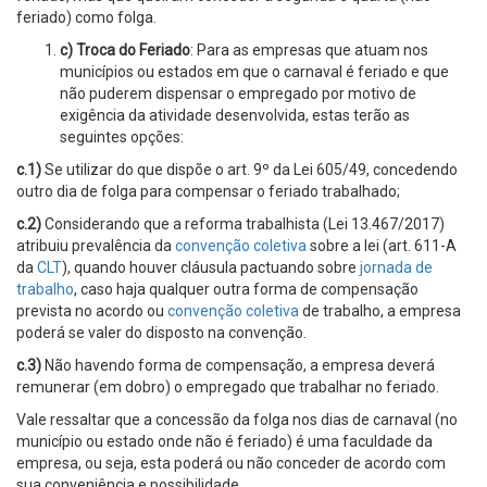
feriado) como folga.
c) Troca do Feriado
: Para as empresas que atuam nos
municípios ou estados em que o carnaval é feriado e que
não puderem dispensar o empregado por motivo de
exigência da atividade desenvolvida, estas terão as
seguintes opções:
c.1)
Se utilizar do que dispõe o art. 9º da Lei 605/49, concedendo
outro dia de folga para compensar o feriado trabalhado;
c.2)
Considerando que a reforma trabalhista (Lei 13.467/2017)
atribuiu prevalência da
convenção coletiva
sobre a lei (art. 611-A
da
CLT
), quando houver cláusula pactuando sobre
jornada de
trabalho
, caso haja qualquer outra forma de compensação
prevista no acordo ou
convenção coletiva
de trabalho, a empresa
poderá se valer do disposto na convenção.
c.3)
Não havendo forma de compensação, a empresa deverá
remunerar (em dobro) o empregado que trabalhar no feriado.
Vale ressaltar que a concessão da folga nos dias de carnaval (no
município ou estado onde não é feriado) é uma faculdade da
empresa, ou seja, esta poderá ou não conceder de acordo com
sua conveniência e possibilidade.