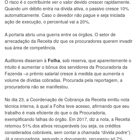
O risco é o contribuinte ver o valor devido crescer rapidamente.
Quando um débito entra na dívida ativa, o passivo cresce 10%
automaticamente. Caso o devedor não pague e seja iniciada
ação de execução, o percentual vai a 20%.
A portaria abriu uma guerra entre os órgãos. O setor de
arrecadação da Receita diz que os procuradores querem invadir
sua área de competência.
Auditores disseram à
Folha
, sob reserva, que aparentemente o
intuito é aumentar o bônus dos servidores da Procuradoria da
Fazenda –o prêmio salarial cresce à medida que aumenta o
volume de dívidas cobradas. Procurada pela reportagem, a
procuradoria não se manifestou.
No dia 23, a Coordenação de Cobrança da Receita emitiu nota
técnica interna, à qual a Folha teve acesso, afirmando que seu
trabalho é mais eficiente do que o da Procuradoria,
exemplificando falhas do órgão. Em 2017, diz a nota, a Receita
retomou 51% dos ativos recuperáveis (ou seja, os créditos
considerados cobráveis, sem contar a chamada “dívida podre”).
Já a procuradoria, segundo o documento, recuperou só 7%.