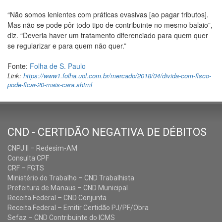
“Não somos lenientes com práticas evasivas [ao pagar tributos].
Mas não se pode pôr todo tipo de contribuinte no mesmo balaio”,
diz. “Deveria haver um tratamento diferenciado para quem quer
se regularizar e para quem não quer.”
Fonte:
Folha de S. Paulo
Link:
https://www1.folha.uol.com.br/mercado/2018/04/divida-com-fisco-
pode-ficar-20-mais-cara.shtml
CND - CERTIDÃO NEGATIVA DE DÉBITOS
CNPJ II – Redesim-AM
Consulta CPF
CRF – FGTS
Ministério do Trabalho – CND Trabalhista
Prefeitura de Manaus – CND Municipal
Receita Federal – CND Conjunta
Receita Federal – Emitir Certidão PJ/PF/Obra
Sefaz – CND Contribuinte do ICMS