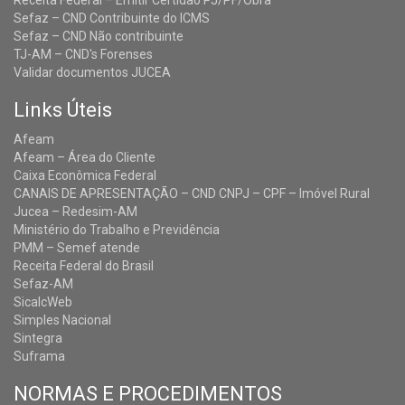
Receita Federal – Emitir Certidão PJ/PF/Obra
Sefaz – CND Contribuinte do ICMS
Sefaz – CND Não contribuinte
TJ-AM – CND's Forenses
Validar documentos JUCEA
Links Úteis
Afeam
Afeam – Área do Cliente
Caixa Econômica Federal
CANAIS DE APRESENTAÇÃO – CND CNPJ – CPF – Imóvel Rural
Jucea – Redesim-AM
Ministério do Trabalho e Previdência
PMM – Semef atende
Receita Federal do Brasil
Sefaz-AM
SicalcWeb
Simples Nacional
Sintegra
Suframa
NORMAS E PROCEDIMENTOS