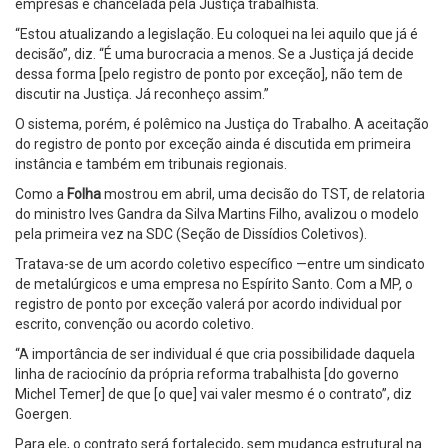
empresas e chancelada pela Justiça trabalhista.
“Estou atualizando a legislação. Eu coloquei na lei aquilo que já é
decisão”, diz. “É uma burocracia a menos. Se a Justiça já decide
dessa forma [pelo registro de ponto por exceção], não tem de
discutir na Justiça. Já reconheço assim.”
O sistema, porém, é polêmico na Justiça do Trabalho. A aceitação
do registro de ponto por exceção ainda é discutida em primeira
instância e também em tribunais regionais.
Como a
Folha
mostrou em abril, uma decisão do TST, de relatoria
do ministro Ives Gandra da Silva Martins Filho, avalizou o modelo
pela primeira vez na SDC (Seção de Dissídios Coletivos).
Tratava-se de um acordo coletivo específico —entre um sindicato
de metalúrgicos e uma empresa no Espírito Santo. Com a MP, o
registro de ponto por exceção valerá por acordo individual por
escrito, convenção ou acordo coletivo.
“A importância de ser individual é que cria possibilidade daquela
linha de raciocínio da própria reforma trabalhista [do governo
Michel Temer] de que [o que] vai valer mesmo é o contrato”, diz
Goergen.
Para ele, o contrato será fortalecido, sem mudança estrutural na