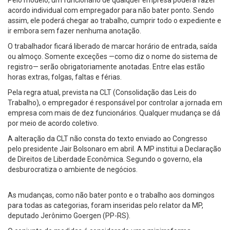
Pelo modelo, um funcionário de qualquer empresa poderá fazer
acordo individual com empregador para não bater ponto. Sendo
assim, ele poderá chegar ao trabalho, cumprir todo o expediente e
ir embora sem fazer nenhuma anotação.
O trabalhador ficará liberado de marcar horário de entrada, saída
ou almoço. Somente exceções —como diz o nome do sistema de
registro— serão obrigatoriamente anotadas. Entre elas estão
horas extras, folgas, faltas e férias.
Pela regra atual, prevista na CLT (Consolidação das Leis do
Trabalho), o empregador é responsável por controlar a jornada em
empresa com mais de dez funcionários. Qualquer mudança se dá
por meio de acordo coletivo.
A alteração da CLT não consta do texto enviado ao Congresso
pelo presidente Jair Bolsonaro em abril. A MP institui a Declaração
de Direitos de Liberdade Econômica. Segundo o governo, ela
desburocratiza o ambiente de negócios.
As mudanças, como não bater ponto e o trabalho aos domingos
para todas as categorias, foram inseridas pelo relator da MP,
deputado Jerônimo Goergen (PP-RS).