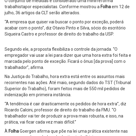
O conjunto de medidas é considerado uma minirreforma
trabalhistapor especialistas. Conforme mostrou a
Folha
em 12 de
julho, 36 artigos da CLT serão alterados.
“A empresa que quiser vai buscar o ponto por exceção, poderá
acabar com o ponto”, diz Otavio Pinto e Silva, sócio do escritório
Siqueira Castro e professor de direito do trabalho da USP.
Segundo ele, a proposta flexibiliza o controle da jornada. “O
empregador vai usar a lei para dizer que uma hora extra foi feita e
marcada pelo ponto de exceção. Ficará o ônus [da prova] com o
trabalhador”, afirma.
Na Justiça do Trabalho, hora extra está entre os assuntos mais
recorrentes nas ações. Até maio, segundo dados do TST (Tribunal
Superior do Trabalho), foram feitos mais de 550 mil pedidos de
indenização em primeira instância.
“A tendência é cair drasticamente os pedidos de hora extra”, diz
Ricardo Calcini, professor de direito do trabalho da FMU. “O
trabalhador vai ter de produzir a prova mais robusta, e isso, na
prática, vai ficar cada vez mais difícil.”
À
Folha
Goergen afirma que põe na lei uma prática existente nas