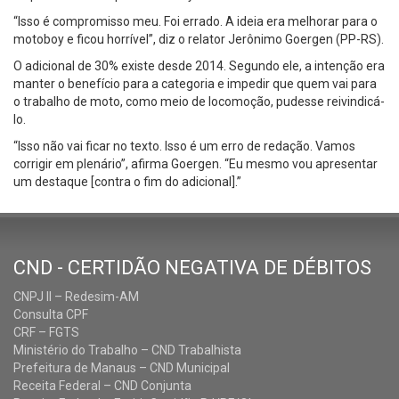
“Isso é compromisso meu. Foi errado. A ideia era melhorar para o
motoboy e ficou horrível”, diz o relator Jerônimo Goergen (PP-RS).
O adicional de 30% existe desde 2014. Segundo ele, a intenção era
manter o benefício para a categoria e impedir que quem vai para
o trabalho de moto, como meio de locomoção, pudesse reivindicá-
lo.
“Isso não vai ficar no texto. Isso é um erro de redação. Vamos
corrigir em plenário”, afirma Goergen. “Eu mesmo vou apresentar
um destaque [contra o fim do adicional].”
CND - CERTIDÃO NEGATIVA DE DÉBITOS
CNPJ II – Redesim-AM
Consulta CPF
CRF – FGTS
Ministério do Trabalho – CND Trabalhista
Prefeitura de Manaus – CND Municipal
Receita Federal – CND Conjunta