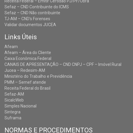
Receita Federal – Emitir Certidão PJ/PF/Obra
Sefaz – CND Contribuinte do ICMS
Sefaz – CND Não contribuinte
TJ-AM – CND's Forenses
Validar documentos JUCEA
Links Úteis
Afeam
Afeam – Área do Cliente
Caixa Econômica Federal
CANAIS DE APRESENTAÇÃO – CND CNPJ – CPF – Imóvel Rural
Jucea – Redesim-AM
Ministério do Trabalho e Previdência
PMM – Semef atende
Receita Federal do Brasil
Sefaz-AM
SicalcWeb
Simples Nacional
Sintegra
Suframa
NORMAS E PROCEDIMENTOS