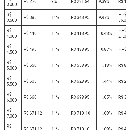
R$ 270
9%
R$ 281,64
9,39%
R$ 11
3.000
R$
– R$
R$ 385
11%
R$ 348,95
9,97%
3.500
36,05
R$
– R$
R$ 440
11%
R$ 418,95
10,48%
4.000
21,05
R$
R$ 495
11%
R$ 488,95
10,87%
– R$ 6
4.500
R$
R$ 550
11%
R$ 558,95
11,18%
R$ 8,
5.000
R$
R$ 605
11%
R$ 628,95
11,44%
R$ 23
5.500
R$
R$ 660
11%
R$ 698,95
11,65%
R$ 38
6.000
R$
R$ 671,12
11%
R$ 713, 10
11,69%
R$ 41
7.000
R$
R$ 671,12
11%
R$ 713,10
11,69%
R$ 41