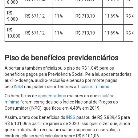
8.000
R$
R$ 671,12
11%
R$ 713,10
11,69%
R$ 41
9.000
R$
R$ 671,12
11%
R$ 713,10
11,69%
R$ 41
10.000
Piso de benefícios previdenciários
A portaria também oficializou o piso de R$ 1.045 para os
benefícios pagos pela Previdência Social. Pela lei, aposentadorias,
auxílio-doença, auxílio-reclusão e pensão por morte pagas
pelo
INSS
não podem ser inferiores a 1
salário mínimo.
Os benefícios de
aposentadoria
maiores do que o
salário
mínimo
foram corrigidos pelo Índice Nacional de Preços ao
Consumidor (INPC), que ficou em 4,48% em 2019.
Assim, o teto dos benefícios do
INSS
passou de R$ 5.839,45 para
R$ 6.101,06 a partir de janeiro de 2020. Isso quer dizer que, ainda
que o trabalhador receba um salário superior a esse valor, a
contribuição só será calculada sobre R$ 6.101,06.