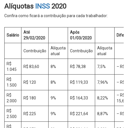
Alíquotas
INSS
2020
Confira como ficará a contribuição para cada trabalhador:
Até
Após
Salário
Difer
29/02/2020
01/03/2020
Alíquota
Alíquota
Contribuição
Contribuição
atual
atual
R$
R$ 83,60
8%
R$ 78,38
7,5%
– R$ 5
1.045
R$
R$ 120
8%
R$ 119,33
7,96%
– R$ 0
1.500
R$
– R$
R$ 180
9%
R$ 164,33
8,22%
2.000
15,68
R$
R$ 225
9%
R$ 221,64
8,87%
– R$ 3
2.500
R$