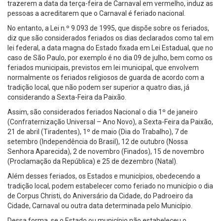
trazerem a data da terça-feira de Carnaval em vermelho, induz as
pessoas a acreditarem que o Carnaval é feriado nacional.
No entanto, a Lei n.º 9.093 de 1995, que dispõe sobre os feriados,
diz que são considerados feriados os dias declarados como tal em
lei federal, a data magna do Estado fixada em Lei Estadual, que no
caso de São Paulo, por exemplo é no dia 09 de julho, bem como os
feriados municipais, previstos em lei municipal, que envolvem
normalmente os feriados religiosos de guarda de acordo com a
tradição local, que não podem ser superior a quatro dias, já
considerando a Sexta-Feira da Paixão.
Assim, são considerados feriados Nacional o dia 1º de janeiro
(Confraternização Universal – Ano Novo), a Sexta-Feira da Paixão,
21 de abril (Tiradentes), 1º de maio (Dia do Trabalho), 7 de
setembro (Independência do Brasil), 12 de outubro (Nossa
Senhora Aparecida), 2 de novembro (Finados), 15 de novembro
(Proclamação da República) e 25 de dezembro (Natal).
Além desses feriados, os Estados e municípios, obedecendo a
tradição local, podem estabelecer como feriado no município o dia
de Corpus Christi, do Aniversário da Cidade, do Padroeiro da
Cidade, Carnaval ou outra data determinada pelo Município.
Dessa forma, se o Estado ou município não estabeleceu o