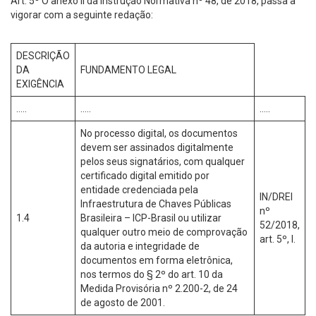
Art. 5º O anexo II da Instrução Normativa nº 48, de 2018, passa a
vigorar com a seguinte redação:
DESCRIÇÃO
DA
FUNDAMENTO LEGAL
EXIGÊNCIA
…..
…..
…..
No processo digital, os documentos
devem ser assinados digitalmente
pelos seus signatários, com qualquer
certificado digital emitido por
entidade credenciada pela
IN/DREI
Infraestrutura de Chaves Públicas
nº
1.4
Brasileira – ICP-Brasil ou utilizar
52/2018,
qualquer outro meio de comprovação
art. 5º, I.
da autoria e integridade de
documentos em forma eletrônica,
nos termos do § 2º do art. 10 da
Medida Provisória nº 2.200-2, de 24
de agosto de 2001.