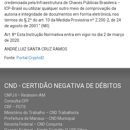
credenciada pela Infraestrutura de Chaves Públicas Brasileira –
ICP-Brasil ou utilizar qualquer outro meio de comprovação da
autoria e integridade de documentos em forma eletrônica, nos
termos do § 2º do art. 10 da Medida Provisória nº 2.200-2, de 24
de agosto de 2001.” (NR)
Art. 8º Esta Instrução Normativa entra em vigor no dia 2 de março
de 2020.
ANDRÉ LUIZ SANTA CRUZ RAMOS
Fonte:
Portal CryptoID
CND - CERTIDÃO NEGATIVA DE DÉBITOS
CNPJ II – Redesim-AM
Consulta CPF
CRF – FGTS
Ministério do Trabalho – CND Trabalhista
Prefeitura de Manaus – CND Municipal
Receita Federal – CND Conjunta