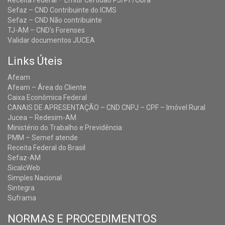
Receita Federal – Emitir Certidão PJ/PF/Obra
Sefaz – CND Contribuinte do ICMS
Sefaz – CND Não contribuinte
TJ-AM – CND's Forenses
Validar documentos JUCEA
Links Úteis
Afeam
Afeam – Área do Cliente
Caixa Econômica Federal
CANAIS DE APRESENTAÇÃO – CND CNPJ – CPF – Imóvel Rural
Jucea – Redesim-AM
Ministério do Trabalho e Previdência
PMM – Semef atende
Receita Federal do Brasil
Sefaz-AM
SicalcWeb
Simples Nacional
Sintegra
Suframa
NORMAS E PROCEDIMENTOS