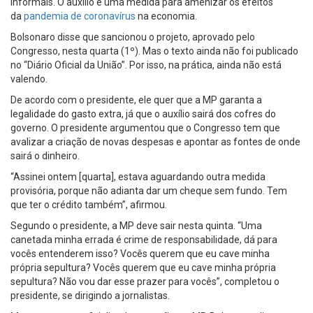
informais. O auxílio é uma medida para amenizar os efeitos
da
pandemia de coronavírus
na economia.
Bolsonaro disse que sancionou o projeto, aprovado pelo
Congresso, nesta quarta (1º). Mas o texto ainda não foi publicado
no “Diário Oficial da União”. Por isso, na prática, ainda não está
valendo.
De acordo com o presidente, ele quer que a MP garanta a
legalidade do gasto extra, já que o auxílio sairá dos cofres do
governo. O presidente argumentou que o Congresso tem que
avalizar a criação de novas despesas e apontar as fontes de onde
sairá o dinheiro.
“Assinei ontem [quarta], estava aguardando outra medida
provisória, porque não adianta dar um cheque sem fundo. Tem
que ter o crédito também”, afirmou.
Segundo o presidente, a MP deve sair nesta quinta. “Uma
canetada minha errada é crime de responsabilidade, dá para
vocês entenderem isso? Vocês querem que eu cave minha
própria sepultura? Vocês querem que eu cave minha própria
sepultura? Não vou dar esse prazer para vocês”, completou o
presidente, se dirigindo a jornalistas.