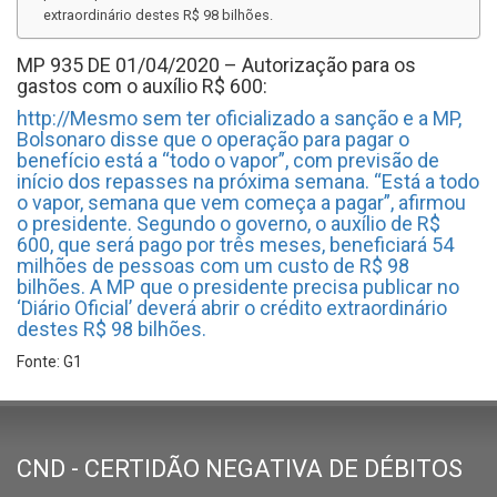
extraordinário destes R$ 98 bilhões.
MP 935 DE 01/04/2020 – Autorização para os
gastos com o auxílio R$ 600:
http://Mesmo sem ter oficializado a sanção e a MP,
Bolsonaro disse que o operação para pagar o
benefício está a “todo o vapor”, com previsão de
início dos repasses na próxima semana. “Está a todo
o vapor, semana que vem começa a pagar”, afirmou
o presidente. Segundo o governo, o auxílio de R$
600, que será pago por três meses, beneficiará 54
milhões de pessoas com um custo de R$ 98
bilhões. A MP que o presidente precisa publicar no
‘Diário Oficial’ deverá abrir o crédito extraordinário
destes R$ 98 bilhões.
Fonte: G1
CND - CERTIDÃO NEGATIVA DE DÉBITOS