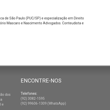
ica de São Paulo (PUC/SP) e especialização em Direito
tório Mascaro e Nascimento Advogados. Conteudista e
ENCONTRE-NOS
Telefones:
ção dos
(92) 3082-1595
da
(92) 99606-1309 (WhatsApp)
l e