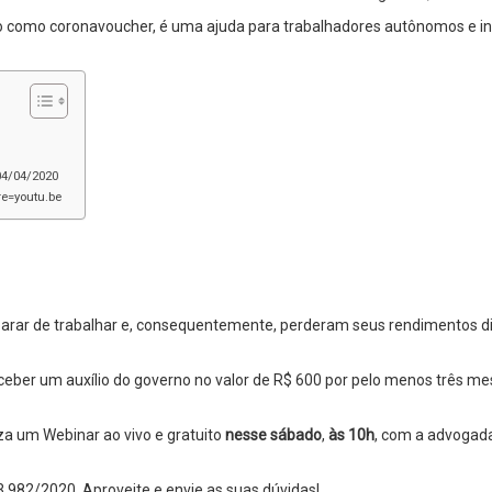
o como coronavoucher, é uma ajuda para trabalhadores autônomos e in
04/04/2020
e=youtu.be
arar de trabalhar e, consequentemente, perderam seus rendimentos diári
 receber um auxílio do governo no valor de R$ 600 por pelo menos trê
za um Webinar ao vivo e gratuito
nesse sábado
,
às 10h
, com a advogada
3.982/2020. Aproveite e envie as suas dúvidas!