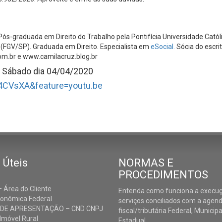
Pós-graduada em Direito do Trabalho pela Pontifícia Universidade Catól
 (FGV/SP). Graduada em Direito. Especialista em
eSocial.
Sócia do escri
om.br e www.camilacruz.blog.br
o Sábado dia 04/04/2020
4CVsXA&feature=youtu.be
 Úteis
NORMAS E
PROCEDIMENTOS
 Área do Cliente
Entenda como funciona a execu
conômica Federal
serviços conciliados com a agen
 DE APRESENTAÇÃO – CND CNPJ
fiscal/tributária Federal, Municipa
Imóvel Rural
Estadual.