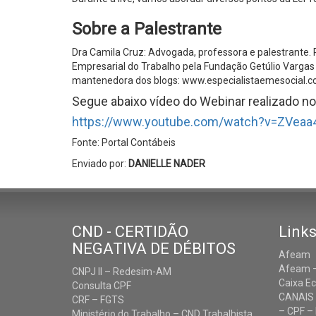
Sobre a Palestrante
Dra Camila Cruz: Advogada, professora e palestrante. 
Empresarial do Trabalho pela Fundação Getúlio Vargas
mantenedora dos blogs: www.especialistaemesocial.c
Segue abaixo vídeo do Webinar realizado n
https://www.youtube.com/watch?v=ZVeaa
Fonte: Portal Contábeis
Enviado por:
DANIELLE NADER
CND - CERTIDÃO
Links
NEGATIVA DE DÉBITOS
Afeam
Afeam –
CNPJ II – Redesim-AM
Caixa E
Consulta CPF
CANAIS
CRF – FGTS
– CPF – 
Ministério do Trabalho – CND Trabalhista