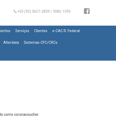
+55 (92) 3657-2839 / 3082-1595
mentos
Serviços
Clientes
e-CAC R. Federal
Alterdata
Sistemas-CFC/CRCs
cido como coronavoucher.