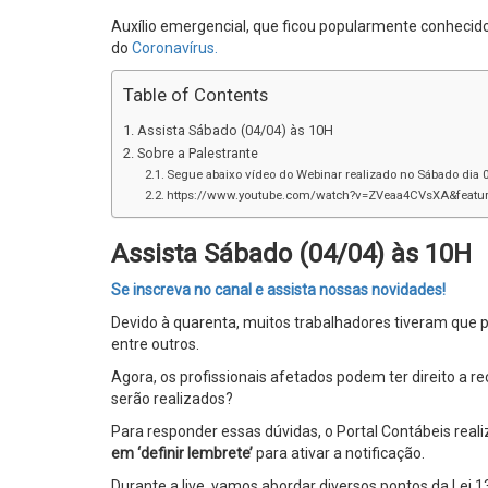
Auxílio emergencial, que ficou popularmente conhecid
do
Coronavírus.
Table of Contents
Assista Sábado (04/04) às 10H
Sobre a Palestrante
Segue abaixo vídeo do Webinar realizado no Sábado dia 
https://www.youtube.com/watch?v=ZVeaa4CVsXA&featur
Assista Sábado (04/04) às 10H
Se inscreva no canal e assista nossas novidades!
Devido à quarenta, muitos trabalhadores tiveram que p
entre outros.
Agora, os profissionais afetados podem ter direito a
serão realizados?
Para responder essas dúvidas, o Portal Contábeis reali
em ‘definir lembrete’
para ativar a notificação.
Durante a live, vamos abordar diversos pontos da Lei 1