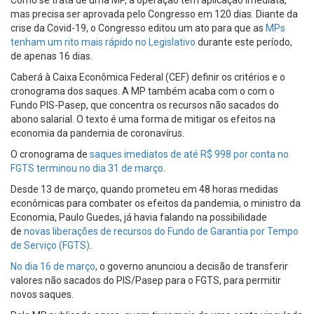
Como se trata de uma MP, a operação tem aplicação imediata,
mas precisa ser aprovada pelo Congresso em 120 dias. Diante da
crise da Covid-19, o Congresso editou um ato para que as
MPs
tenham um rito mais rápido no Legislativo
durante este período,
de apenas 16 dias.
Caberá à Caixa Econômica Federal (CEF) definir os critérios e o
cronograma dos saques. A MP também acaba com o com o
Fundo PIS-Pasep, que concentra os recursos não sacados do
abono salarial. O texto é uma forma de mitigar os efeitos na
economia da pandemia de coronavírus.
O cronograma de
saques imediatos de até R$ 998 por conta no
FGTS terminou no dia 31 de março
.
Desde 13 de março, quando prometeu em 48 horas medidas
econômicas para combater os efeitos da pandemia, o ministro da
Economia, Paulo Guedes, já havia falando na possibilidade
de
novas liberações de recursos do Fundo de Garantia por Tempo
de Serviço (FGTS)
.
No dia 16 de março
, o governo anunciou a decisão de transferir
valores não sacados do PIS/Pasep para o FGTS, para permitir
novos saques.