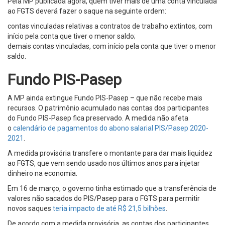
Pela MP publicada agora, quem tiver mais de uma conta vinculada
ao FGTS deverá fazer o saque na seguinte ordem:
contas vinculadas relativas a contratos de trabalho extintos, com
início pela conta que tiver o menor saldo;
demais contas vinculadas, com início pela conta que tiver o menor
saldo.
Fundo PIS-Pasep
A MP ainda extingue Fundo PIS-Pasep – que não recebe mais
recursos. O patrimônio acumulado nas contas dos participantes
do Fundo PIS-Pasep fica preservado. A medida não afeta
o
calendário de pagamentos do abono salarial PIS/Pasep 2020-
2021
.
A medida provisória transfere o montante para dar mais liquidez
ao FGTS, que vem sendo usado nos últimos anos para injetar
dinheiro na economia.
Em 16 de março, o governo tinha estimado que a transferência de
valores não sacados do PIS/Pasep para o FGTS para permitir
novos saques
teria impacto de até R$ 21,5 bilhões
.
De acordo com a medida provisória, as contas dos participantes