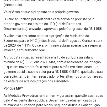
seis reais e sessenta e sete centavos) e o valor horário, a R$ 5,00
(cinco reais).
Valor é maior que o proposto pelo próprio governo.
O valor anunciado por Bolsonaro está acima do previsto pelo
próprio governo no projeto da LDO (Lei de Diretrizes
Orçamentárias), enviado e aprovado pelo Congresso, de R$ 1.088.
O valor leva em conta apenas a projeção do Ministério da
Economia para o INPC (Índice Nacional de Preços ao Consumidor)
de 2020, de 4,11%. Ou seja, o mínimo subiria apenas para repor a
inflação, sem aumento real.
A proposta inicial, apresentada em 15 de abril, previa salário
mínimo de R$ 1.079 em 2021. Mas, com a aceleração da inflação
— que em novembro foi a maior para o mês em cinco anos —, o
governo decidiu subir o valor para R$ 1.088. O INPC, que baliza sua
correção, também tem registrado fortes altas nos últimos meses,
na esteira da alta nos preços dos alimentos.
Por que MP?
As Medidas Provisórias entram em vigor assim que são assinadas
pelo Presidente da República. Devem ser usadas em casos de
relevância e urgência para o país, segundo define a Constituição.