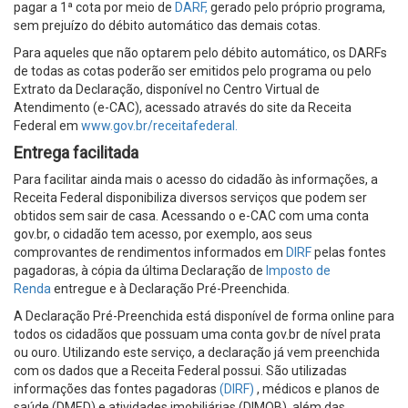
pagar a 1ª cota por meio de
DARF,
gerado pelo próprio programa,
sem prejuízo do débito automático das demais cotas.
Para aqueles que não optarem pelo débito automático, os DARFs
de todas as cotas poderão ser emitidos pelo programa ou pelo
Extrato da Declaração, disponível no Centro Virtual de
Atendimento (e-CAC), acessado através do site da Receita
Federal em
www.gov.br/receitafederal.
Entrega facilitada
Para facilitar ainda mais o acesso do cidadão às informações, a
Receita Federal disponibiliza diversos serviços que podem ser
obtidos sem sair de casa. Acessando o e-CAC com uma conta
gov.br, o cidadão tem acesso, por exemplo, aos seus
comprovantes de rendimentos informados em
DIRF
pelas fontes
pagadoras, à cópia da última Declaração de
Imposto de
Renda
entregue e à Declaração Pré-Preenchida.
A Declaração Pré-Preenchida está disponível de forma online para
todos os cidadãos que possuam uma conta gov.br de nível prata
ou ouro. Utilizando este serviço, a declaração já vem preenchida
com os dados que a Receita Federal possui. São utilizadas
informações das fontes pagadoras
(DIRF)
, médicos e planos de
saúde (DMED) e atividades imobiliárias (DIMOB), além das