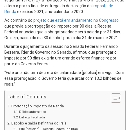
segunda-feira, (12), a Instrução Normativa RFB nº 2020/2021 que
altera o prazo final de entrega da declaração do
Imposto de
Renda
exercício 2021, ano-calendário 2020.
Ao contrário do
projeto que está em andamento no Congresso
,
que previa a prorrogação do Imposto por 90 dias, a Receita
Federal anunciou que a obrigatoriedade será adiada por 31 dias.
Ou seja, passa do dia 30 de abril para o dia 31 de maio de 2021.
Durante o julgamento da sessão no Senado Federal, Fernando
Bezerra, líder do Governo no Senado, afirmou que prorrogar o
Imposto por 90 dias exigiria um grande esforço financeiro por
parte do Governo Federal.
“Este ano não tem decreto de calamidade [pública] em vigor. Com
essa prorrogação, o Governo teria que arcar com 13,2 bilhões de
reais.”
Table of Contents
Prorrogação Imposto de Renda
Débito automático
Entrega facilitada
Espólio e Saída Definitiva do País
Site (notícias) – Receita Federal do Brasil: