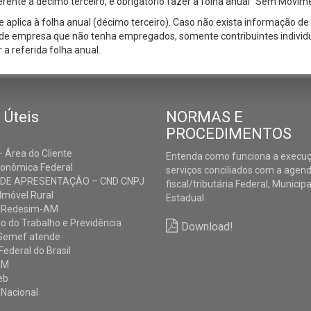
ente a décimo terceiro, é obrigatório fazer a folha anual “Sem Movim
e aplica à folha anual (décimo terceiro). Caso não exista informação d
 de empresa que não tenha empregados, somente contribuintes individuai
 a referida folha anual.
 Úteis
NORMAS E
PROCEDIMENTOS
 Área do Cliente
Entenda como funciona a execu
conômica Federal
serviços conciliados com a agen
 DE APRESENTAÇÃO – CND CNPJ
fiscal/tributária Federal, Municipa
Imóvel Rural
Estadual.
 Redesim-AM
io do Trabalho e Previdência
Download!
Semef atende
Federal do Brasil
AM
eb
 Nacional
a