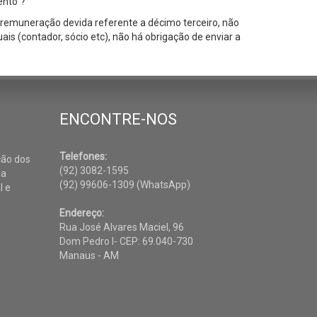
ento”?
e remuneração devida referente a décimo terceiro, não
s (contador, sócio etc), não há obrigação de enviar a
ENCONTRE-NOS
Telefones:
ção dos
(92) 3082-1595
da
(92) 99606-1309 (WhatsApp)
l e
Endereço:
Rua José Alvares Maciel, 96
Dom Pedro I- CEP: 69.040-730
Manaus - AM