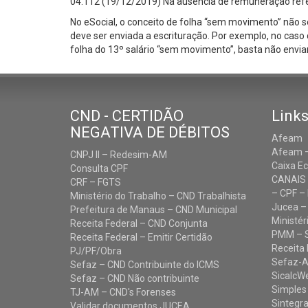
04.112 (19/12/2019) Na ausência de remuneração refer
No eSocial, o conceito de folha “sem movimento” não s
deve ser enviada a escrituração. Por exemplo, no caso
folha do 13º salário “sem movimento”, basta não enviar
CND - CERTIDÃO
Links
NEGATIVA DE DÉBITOS
Afeam
Afeam –
CNPJ II – Redesim-AM
Caixa E
Consulta CPF
CANAIS
CRF – FGTS
– CPF – 
Ministério do Trabalho – CND Trabalhista
Jucea –
Prefeitura de Manaus – CND Municipal
Ministér
Receita Federal – CND Conjunta
PMM – 
Receita Federal – Emitir Certidão
Receita 
PJ/PF/Obra
Sefaz-
Sefaz – CND Contribuinte do ICMS
SicalcW
Sefaz – CND Não contribuinte
Simples
TJ-AM – CND's Forenses
Sintegr
Validar documentos JUCEA